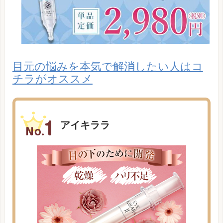
目元の悩みを本気で解消したい人はコ
チラがオススメ
アイキララ