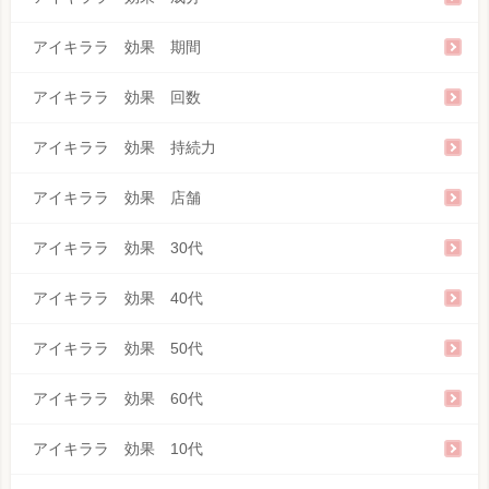
アイキララ 効果 期間
アイキララ 効果 回数
アイキララ 効果 持続力
アイキララ 効果 店舗
アイキララ 効果 30代
アイキララ 効果 40代
アイキララ 効果 50代
アイキララ 効果 60代
アイキララ 効果 10代