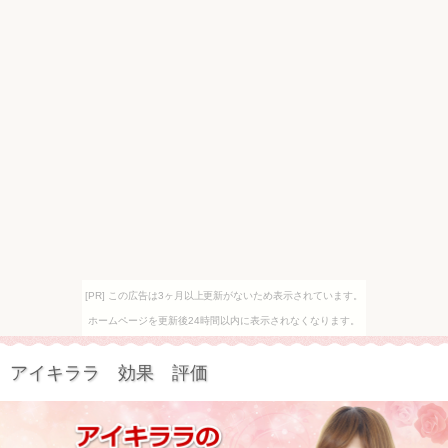
[PR] この広告は3ヶ月以上更新がないため表示されています。
ホームページを更新後24時間以内に表示されなくなります。
アイキララ 効果 評価