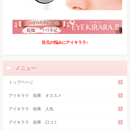
目元の悩みにアイキララ♪
メニュー
トップページ
アイキララ 効果 オススメ
アイキララ 効果 人気
アイキララ 効果 口コミ