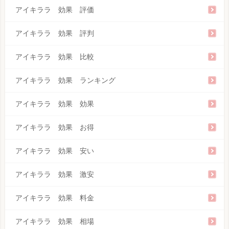
アイキララ 効果 評価
アイキララ 効果 評判
アイキララ 効果 比較
アイキララ 効果 ランキング
アイキララ 効果 効果
アイキララ 効果 お得
アイキララ 効果 安い
アイキララ 効果 激安
アイキララ 効果 料金
アイキララ 効果 相場