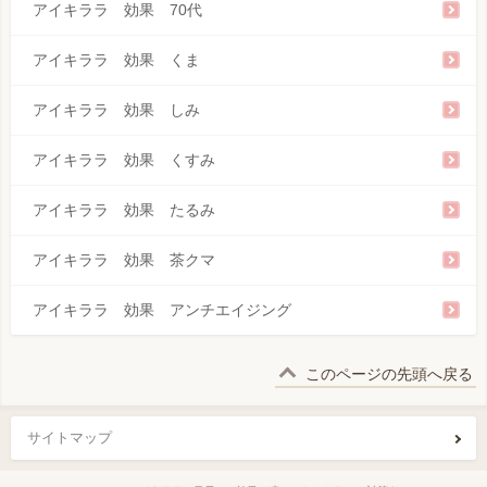
アイキララ 効果 70代
アイキララ 効果 くま
アイキララ 効果 しみ
アイキララ 効果 くすみ
アイキララ 効果 たるみ
アイキララ 効果 茶クマ
アイキララ 効果 アンチエイジング
このページの先頭へ戻る
サイトマップ