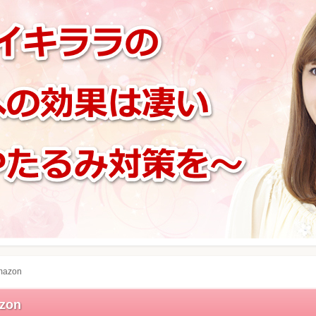
azon
on